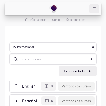
Ir para o conteúdo principal
Página inicial
Cursos
🌎 Internacional
Categorias de Cursos
Buscar cursos
Buscar cur
Expandir tudo
English
Ver todos os cursos
0
Español
Ver todos os cursos
5